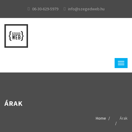
06-30-629-5979
info@szegedweb.hu
ÁRAK
Home
Árak