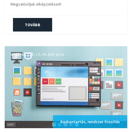
Megvalósítjuk elképzeléseit!
TOVÁBB
Windows 7, 8, 10, de akár xp is
Karbantartás, rendszer frissítés