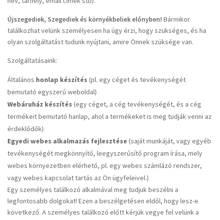
név, tárhely, email címek stb).
Újszegediek, Szegediek és környékbeliek előnyben!
Bármikor
találkozhat velünk személyesen ha úgy érzi, hogy szükséges, és ha
olyan szolgáltatást tudunk nyújtani, amire Önnek szüksége van.
Szolgáltatásaink:
Általános
honlap készítés
(pl. egy céget és tevékenységét
bemutató egyszerű weboldal)
Webáruház készítés
(egy céget, a cég tevékenységét, és a cég
termékeit bemutató hanlap, ahol a termékeket is meg tudják venni az
érdeklődők)
Egyedi webes alkalmazás fejlesztése
(saját munkáját, vagy egyéb
tevékenységét megkönnyítő, leegyszerűsítő program írása, mely
webes környezetben elérhető, pl. egy webes számlázó rendszer,
vagy webes kapcsolat tartás az Ön ügyfeleivel.)
Egy személyes találkozó alkalmával meg tudjuk beszélni a
legfontosabb dolgokat! Ezen a beszélgetésen eldől, hogy lesz-e
következő. A személyes találkozó előtt kérjük vegye fel velünk a